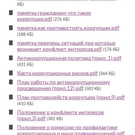
КБ)
памятка гражданину что такое
коррупция.pdf
(276 КБ)
памятка как противостоять коррупции.pdf
(188 КБ)
памятка перечень ситуаций при которых
возникает конфликт интересов.pdf
(176 КБ)
Антикоррупционная политика (прил. 1).pdf
(431 КБ)
Карта коррупционных рисков.pdf
(364 КБ)
План работы по антикоррупционному
просвещению (прил.12).pdf
(583 КБ)
План противодейств коррупции (прил.9).pdf
(410 КБ)
Положение о конфликте интересов
(прил.3).pdf
(382 КБ)
Положение о комиссии по профилактике
коррупционных и иных правонарушений.pdf