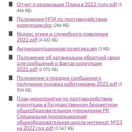
Отчет о реализации Плана в 2022 году.pdf
(3
446 КБ)
Положения НПА по противодействию
коррупции.doc
(266 КБ)
Кодекс этики и служебного поведения
2022.pdf
(4 432 КБ)
Антикоррупционная политика.sgn
(3 КБ)
Положение об организации обратной связи
для сообщений о фактах коррупции
2022.pdf
(2 072 КБ)
Положение о порядке сообщения о
получении подарка работниками 2022.pdf
(3
924 КБ)
План мероприятия по противодействию
коррупции в Государственном бюджетном
общеобразовательном учреждении РК
Специальная (коррекционная)
общеобразовательная школа-интернат №23
на 2022 год.pdf
(3 567 КБ)