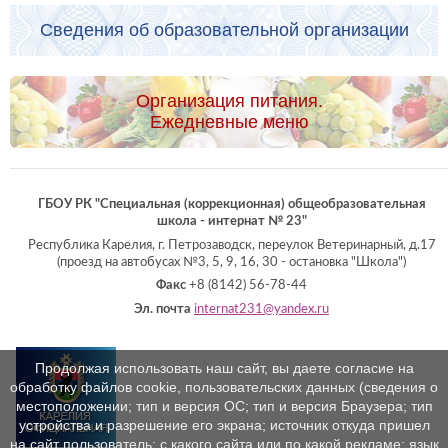
Сведения об образовательной организации
Организация питания.
Ежедневные меню
ГБОУ РК "Специальная (коррекционная) общеобразовательная
школа - интернат № 23"
Республика Карелия, г. Петрозаводск, переулок Ветеринарный, д.17
(проезд на автобусах №3, 5, 9, 16, 30 - остановка "Школа")
Факс
+8 (8142) 56-78-44
Эл. почта
internat231@yandex.ru
Продолжая использовать наш сайт, вы даете согласие на
обработку файлов cookie, пользовательских данных (сведения о
местоположении; тип и версия ОС; тип и версия Браузера; тип
устройства и разрешение его экрана; источник откуда пришел
на сайт пользователь; с какого сайта или по какой рекламе; язык