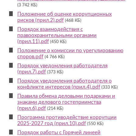
(3 742 КБ)
Положение об оценке коррупционных
рисков (прил.2).pdf
(468 КБ)
Порядок взаимодействия с
правоохранительными органами
(прил.11).pdf
(450 КБ)
Положение о комиссии по урегулированию
споров.pdf
(4 766 КБ)
Порядок уведомления работодателя
(прил.7).pdf
(373 КБ)
Порядок уведомления работодателя о
конфликте интересов (прил.4).pdf
(333 КБ)
Правила обмена деловыми подарками и
знаками делового гостеприимства
(прил.6).pdf
(214 КБ)
Программа противодействие коррупции
2025-2027 год (прил.10).pdf
(550 КБ)
Порядок работы с Горячей линеей