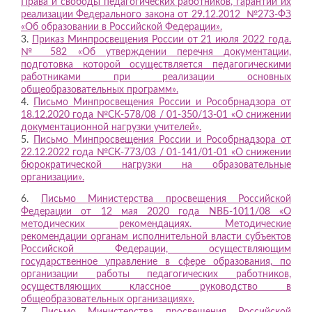
Права и свободы педагогических работников, гарантии их
реализации Федерального закона от 29.12.2012 №273-ФЗ
«Об образовании в Российской Федерации».
3.
Приказ Минпросвещения России от 21 июля 2022 года.
№ 582 «Об утверждении перечня документации,
подготовка которой осуществляется педагогическими
работниками при реализации основных
общеобразовательных программ».
4.
Письмо Минпросвещения России и Рособрнадзора от
18.12.2020 года №СК-578/08 / 01-350/13-01 «О снижении
документационной нагрузки учителей».
5.
Письмо Минпросвещения России и Рособрнадзора от
22.12.2022 года №СК-773/03 / 01-141/01-01 «О снижении
бюрократической нагрузки на образовательные
организации».
6.
Письмо Министерства просвещения Российской
Федерации от 12 мая 2020 года NВБ-1011/08 «О
методических рекомендациях. Методические
рекомендации органам исполнительной власти субъектов
Российской Федерации, осуществляющим
государственное управление в сфере образования, по
организации работы педагогических работников,
осуществляющих классное руководство в
общеобразовательных организациях».
7.
Письмо Министерства просвещения Российской