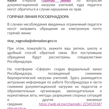
науки
открыла
горячую линию
по вопросам
документационной нагрузки учителей, куда педагоги
могут обратиться в случае нарушения их прав.
ГОРЯЧАЯ ЛИНИЯ РОСОБРНАДЗОРА
В случаях несоблюдения введенных ограничений педагоги
могут направить обращения на электронную почту
горячей линии:
stop_nagruzka@obrnadzor.gov.ru
При этом, пожалуйста, укажите ваш регион, школу и
удобный способ обратной связи. Все поступившие
обращения будут рассмотрены специалистами
Рособрнадзора.
На платформе «Сферум» создан федеральный канал
Рособрнадзора, посвященный снижению
бюрократической нагрузки учителей. Здесь размещается
актуальная информация по работе Рособрнадзора в части
снижения документационной нагрузки на педагогов и
образовательные организации, законодательные и
нормативные акты, методы разрешения спорных ситуаций
и другие значимые
сведения:
https://web.vk.me/channels/-223453558?
sferum=true